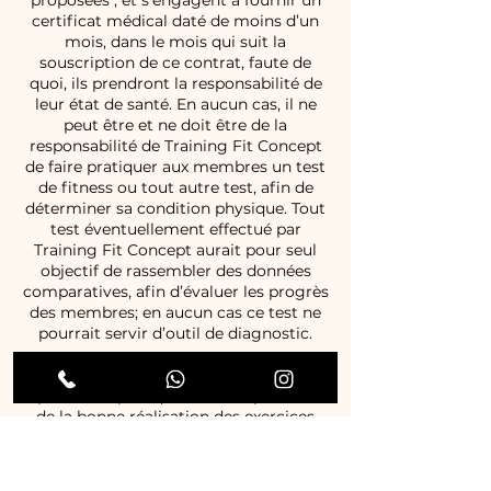
proposées ; et s’engagent à fournir un
certificat médical daté de moins d’un
mois, dans le mois qui suit la
souscription de ce contrat, faute de
quoi, ils prendront la responsabilité de
leur état de santé. En aucun cas, il ne
peut être et ne doit être de la
responsabilité de Training Fit Concept
de faire pratiquer aux membres un test
de fitness ou tout autre test, afin de
déterminer sa condition physique. Tout
test éventuellement effectué par
Training Fit Concept aurait pour seul
objectif de rassembler des données
comparatives, afin d’évaluer les progrès
des membres; en aucun cas ce test ne
pourrait servir d’outil de diagnostic.
Dans le cas d'une réhabilitation
sportive, le pratiquant est responsable
de la bonne réalisation des exercices
proposés par Training Fit Concept. En
cas de doute sur la pertinence des
exercices ou leur techniques, il en est de